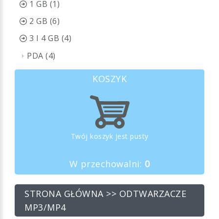
1 GB (1)
2 GB (6)
3 I 4 GB (4)
PDA (4)
KOSZYK
Twój koszyk jest pusty
W przechowalni:
0
STRONA GŁÓWNA
>> ODTWARZACZE
MP3/MP4