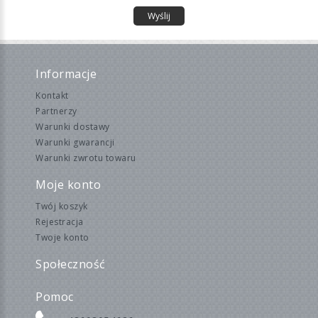
Wyślij
Informacje
Kontakt
Partnerzy
Warunki dostawy
Warunki gwarancji
Warunki zwrotu towaru
Moje konto
Twój koszyk
Rejestracja
Twoje konto
Społeczność
Pomoc