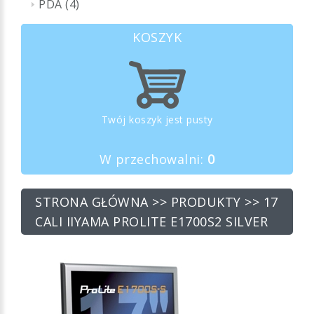
PDA (4)
KOSZYK
Twój koszyk jest pusty
W przechowalni:
0
STRONA GŁÓWNA
>>
PRODUKTY
>> 17
CALI IIYAMA PROLITE E1700S2 SILVER