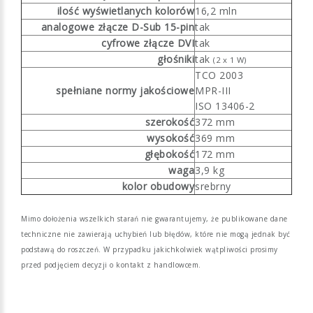
ilość wyświetlanych kolorów
16,2 mln
analogowe złącze D-Sub 15-pin
tak
cyfrowe złącze DVI
tak
głośniki
tak
(2 x 1 W)
TCO 2003
spełniane normy jakościowe
MPR-III
ISO 13406-2
szerokość
372 mm
wysokość
369 mm
głębokość
172 mm
waga
3,9 kg
kolor obudowy
srebrny
Mimo dołożenia wszelkich starań nie gwarantujemy, że publikowane dane
techniczne nie zawierają uchybień lub błędów, które nie mogą jednak być
podstawą do roszczeń. W przypadku jakichkolwiek wątpliwości prosimy
przed podjęciem decyzji o kontakt z handlowcem.