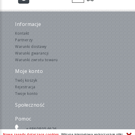
Informacje
Kontakt
Partnerzy
Warunki dostawy
Warunki gwarancji
Warunki zwrotu towaru
Moje konto
Twój koszyk
Rejestracja
Twoje konto
Społeczność
Pomoc
+48608054626
Nowe zasady dotyczące cookies.
Witryna internetowa wykorzystuje pliki