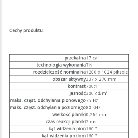
Cechy produktu:
przekątna
17 cali
technologia wykonania
TN
rozdzielczość nominalna
1280 x 1024 piksele
obszar aktywny
337 x 270 mm
kontrast
700:1
jasność
300 cd/m²
maks. częst. odchylania pionowego
75 Hz
maks. częst. odchylania poziomego
80 kHz
wielkość plamki
0,264 mm
czas reakcji plamki
2 ms
kąt widzenia pion
160 °
kąt widzenia poziom
160 °