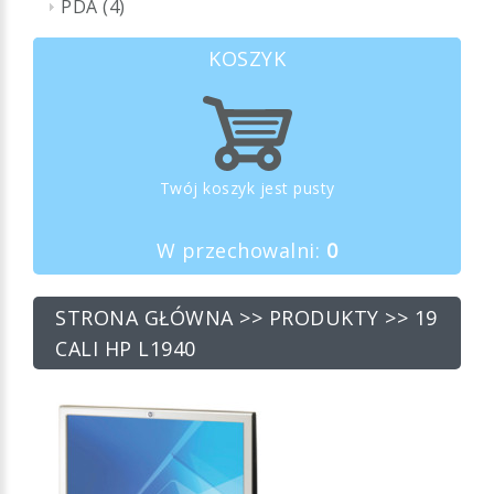
PDA (4)
KOSZYK
Twój koszyk jest pusty
W przechowalni:
0
STRONA GŁÓWNA
>>
PRODUKTY
>> 19
CALI HP L1940