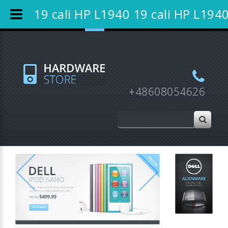
Bon podarunkowy
Nowości
Promocje
19 cali HP L1940 19 cali HP L194
Wyprzedaże
Rejestracja
Moje konto
+48608054626
Previous
Next