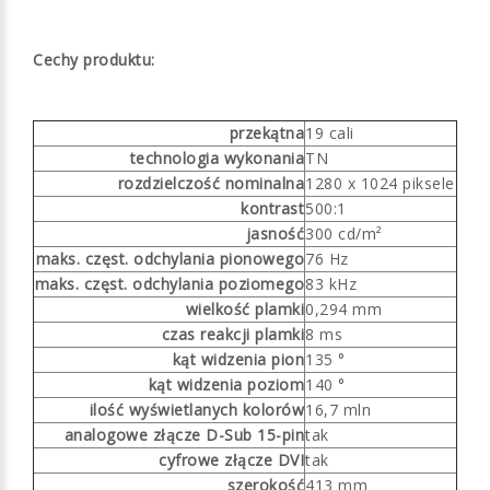
Cechy produktu:
przekątna
19 cali
technologia wykonania
TN
rozdzielczość nominalna
1280 x 1024 piksele
kontrast
500:1
jasność
300 cd/m²
maks. częst. odchylania pionowego
76 Hz
maks. częst. odchylania poziomego
83 kHz
wielkość plamki
0,294 mm
czas reakcji plamki
8 ms
kąt widzenia pion
135 °
kąt widzenia poziom
140 °
ilość wyświetlanych kolorów
16,7 mln
analogowe złącze D-Sub 15-pin
tak
cyfrowe złącze DVI
tak
szerokość
413 mm