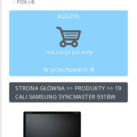
PDA (4)
KOSZYK
Twój koszyk jest pusty
W przechowalni:
0
STRONA GŁÓWNA
>>
PRODUKTY
>> 19
CALI SAMSUNG SYNCMASTER 931BW