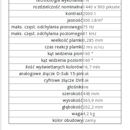
technologia wykonania
TN
rozdzielczość nominalna
1440 x 900 piksele
kontrast
2000:1
jasność
300 cd/m²
maks. częst. odchylania pionowego
75 Hz
maks. częst. odchylania poziomego
81 kHz
wielkość plamki
0,285 mm
czas reakcji plamki
2 ms
(GTG)
kąt widzenia pion
160 °
kąt widzenia poziom
160 °
ilość wyświetlanych kolorów
16,7 mln
analogowe złącze D-Sub 15-pin
tak
cyfrowe złącze DVI
tak
głośniki
nie
szerokość
448 mm
wysokość
363,9 mm
głębokość
202,2 mm
waga
4,2 kg
kolor obudowy
czarny